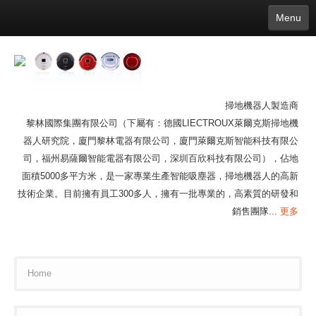
Menu
English
繁體中文
Español
русский
Қазақша
Français
Deutsch
Português
日本語
한국어
Nederlands
belgischen
čeština
عربي
Ελληνικά
עברית
Latvijas
Slovenija
Magyar
Lietuva
Dansk
Polski
Svenska
Italiano
ไทย
掃地機器人製造商
Suomi
Hrvatski
Română
Mongolian
bāṅlā
Norsk
Türkçe
黎林國際集團有限公司（下屬有：德國LIECTROUX萊爾克斯掃地機
Ўзбек тили
india
Tiếng Việt
íslenska
器人研究院，廈門黎林電器有限公司，廈門萊爾克斯智能科技有限公
Estonia
Bulgarian
Ukrainian
Slovenčina
司，福州易薩爾智能電器有限公司，深圳百欣科技有限公司），佔地
面積5000多平方米，是一家專業生產智能吸塵器，掃地機器人的高新
技術企業。目前擁有員工300多人，擁有一批專業的，高素質​​的研發和
銷售團隊...
更多
Home