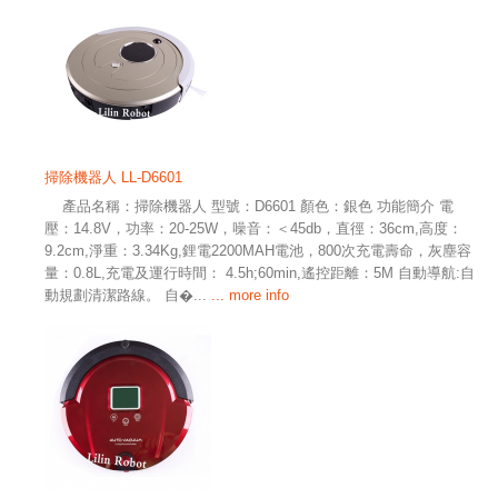
掃除機器人 LL-D6601
產品名稱：掃除機器人 型號：D6601 顏色：銀色 功能簡介 電
壓：14.8V，功率：20-25W，噪音：＜45db，直徑：36cm,高度：
9.2cm,淨重：3.34Kg,鋰電2200MAH電池，800次充電壽命，灰塵容
量：0.8L,充電及運行時間： 4.5h;60min,遙控距離：5M 自動導航:自
動規劃清潔路線。 自�...
... more info